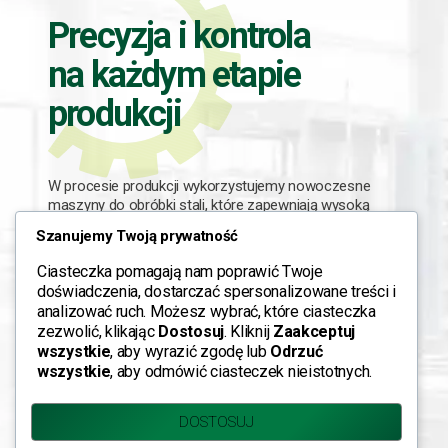
Precyzja i kontrola
na każdym etapie
produkcji
W procesie produkcji wykorzystujemy nowoczesne
maszyny do obróbki stali, które zapewniają wysoką
dokładność wykonania i powtarzalność elementów.
Szanujemy Twoją prywatność
Każdy etap produkcji jest monitorowany, a nasze
Ciasteczka pomagają nam poprawić Twoje
maszyny przechodzą szczegółową kontrolę jakości
doświadczenia, dostarczać spersonalizowane treści i
przed opuszczeniem zakładu.
analizować ruch. Możesz wybrać, które ciasteczka
zezwolić, klikając
Dostosuj
. Kliknij
Zaakceptuj
Stosujemy wysokiej klasy farby i powłoki ochronne,
wszystkie
, aby wyrazić zgodę lub
Odrzuć
które zwiększają odporność na warunki atmosferyczne
i wydłużają żywotność maszyn.
wszystkie
, aby odmówić ciasteczek nieistotnych.
DOSTOSUJ