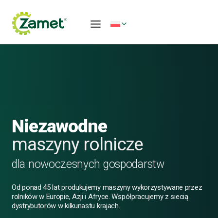
Przejdź
do
treści
Niezawodne
maszyny rolnicze
dla nowoczesnych gospodarstw
Od ponad 45 lat produkujemy maszyny wykorzystywane przez
rolników w Europie, Azji i Afryce. Współpracujemy z siecią
dystrybutorów w kilkunastu krajach.