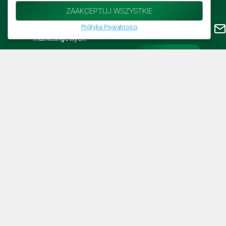
Wyrażam zgodę na przetwarzanie moich danych
ZAAKCEPTUJ WSZYSTKIE
osobowych (zgodnie z
Polityką Prywatności
) w celu
przesyłania informacji handlowych i
Polityka Prywatności
marketingowych.
*
WYŚLIJ
NASZE MASZYNY
Ścinacz zielonek T6355
Ścinacz zielonek T635/1
Ścinacz zielonek T635/3