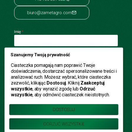
biuro@zametagro.com
Imię
*
Szanujemy Twoją prywatność
Telefon kontaktowy
Ciasteczka pomagają nam poprawić Twoje
doświadczenia, dostarczać spersonalizowane treści i
Adres E-mail
*
analizować ruch. Możesz wybrać, które ciasteczka
zezwolić, klikając
Dostosuj
. Kliknij
Zaakceptuj
wszystkie
, aby wyrazić zgodę lub
Odrzuć
Wiadomość
*
wszystkie
, aby odmówić ciasteczek nieistotnych.
DOSTOSUJ
ODRZUĆ WSZYSTKIE