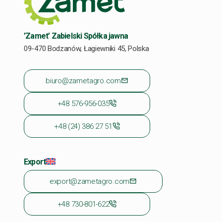
’Zamet’ Zabielski Spółka jawna
09-470 Bodzanów, Łagiewniki 45, Polska
biuro@zametagro.com
+48 576-956-035
+48 (24) 386 27 51
Export
export@zametagro.com
+48 730-801-622