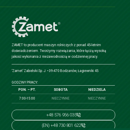
ZAMET to producent maszyn rolniczych z ponad 45-letnim
doświadczeniem. Tworzymy rozwiązania, które łączą wysoką
jakość wykonania z niezawodnością w codziennej pracy.
’Zamet’ Zabielski Sp. J. • 09-470 Bodzanów, Łagiewniki 45
GODZINY PRACY:
PON. – PT.
SOBOTA
NIEDZIELA
7:00-15:00
NIECZYNNE
NIECZYNNE
+48 576 956 035
(EN) +48 730 801 622