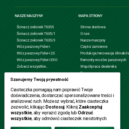
NASZE MASZYNY
MAPA STRONY
Ścinacz zielonek T6355
Strona startowa
Ścinacz zielonek T635/1
O nas
Ścinacz zielonek T635/3
Nasze maszyny
Wóz paszowy Fider-i
Części zamienne
Wóz paszowy Fider-i 2S
Produkcja/renowacja ślimakó
Wóz paszowy Fider-i EKO
Remonty wozów paszowych
Zobacz wszystkie…
Współpraca dealerska
Finansowanie maszyn
rolniczych
Szanujemy Twoją prywatność
Strefa wiedzy
Ciasteczka pomagają nam poprawić Twoje
doświadczenia, dostarczać spersonalizowane treści i
analizować ruch. Możesz wybrać, które ciasteczka
Obserwuj nas i bądź na bieżąco:
zezwolić, klikając
Dostosuj
. Kliknij
Zaakceptuj
wszystkie
, aby wyrazić zgodę lub
Odrzuć
wszystkie
, aby odmówić ciasteczek nieistotnych.