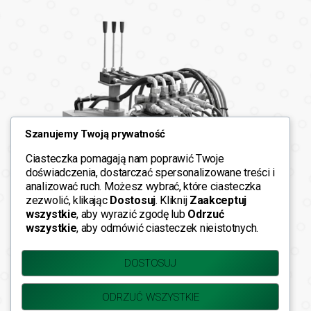
Szanujemy Twoją prywatność
Ciasteczka pomagają nam poprawić Twoje
doświadczenia, dostarczać spersonalizowane treści i
analizować ruch. Możesz wybrać, które ciasteczka
zezwolić, klikając
Dostosuj
. Kliknij
Zaakceptuj
wszystkie
, aby wyrazić zgodę lub
Odrzuć
wszystkie
, aby odmówić ciasteczek nieistotnych.
Regulator przepływu oleju
DOSTOSUJ
hydraulicznego
ODRZUĆ WSZYSTKIE
Pozwala na precyzyjne sterowanie prędkością pracy