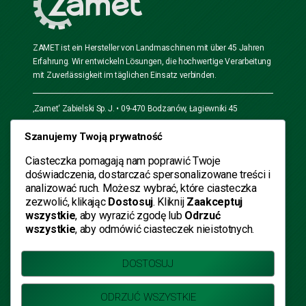
ZAMET ist ein Hersteller von Landmaschinen mit über 45 Jahren
Erfahrung. Wir entwickeln Lösungen, die hochwertige Verarbeitung
mit Zuverlässigkeit im täglichen Einsatz verbinden.
‚Zamet‘ Zabielski Sp. J. • 09-470 Bodzanów, Łagiewniki 45
Szanujemy Twoją prywatność
Öffnungszeiten
Mo. – Fr.
Samstag
Sonntag
Ciasteczka pomagają nam poprawić Twoje
doświadczenia, dostarczać spersonalizowane treści i
7:00-15:00
Geschlossen
Geschlossen
analizować ruch. Możesz wybrać, które ciasteczka
zezwolić, klikając
Dostosuj
. Kliknij
Zaakceptuj
+48 576 956 035
wszystkie
, aby wyrazić zgodę lub
Odrzuć
wszystkie
, aby odmówić ciasteczek nieistotnych.
(EN) +48 730 801 622
DOSTOSUJ
Alle Rechte vorbehalten © 2026 ZAMET Zabielski Sp. J.
ODRZUĆ WSZYSTKIE