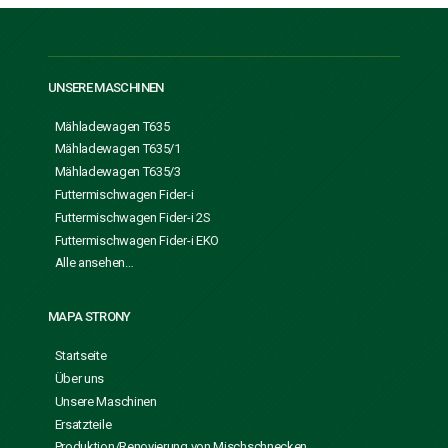
UNSERE MASCHINEN
Mähladewagen T635
Mähladewagen T635/1
Mähladewagen T635/3
Futtermischwagen Fider-i
Futtermischwagen Fider-i 2S
Futtermischwagen Fider-i EKO
Alle ansehen…
MAPA STRONY
Startseite
Über uns
Unsere Maschinen
Ersatzteile
Produktion/Renovierung von Mischschnecken