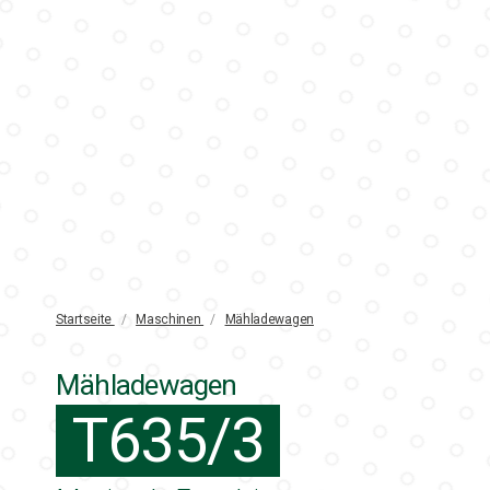
Startseite
/
Maschinen
/
Mähladewagen
Mähladewagen
T635/3