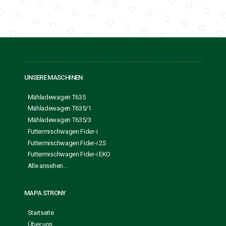
UNSERE MASCHINEN
Mähladewagen T635
Mähladewagen T635/1
Mähladewagen T635/3
Futtermischwagen Fider-i
Futtermischwagen Fider-i 2S
Futtermischwagen Fider-i EKO
Alle ansehen…
MAPA STRONY
Startseite
Über uns