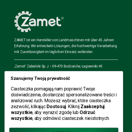
ZAMET ist ein Hersteller von Landmaschinen mit über 45 Jahren
Erfahrung. Wir entwickeln Lösungen, die hochwertige Verarbeitung
mit Zuverlässigkeit im täglichen Einsatz verbinden.
‚Zamet‘ Zabielski Sp. J. • 09-470 Bodzanów, Łagiewniki 45
Szanujemy Twoją prywatność
Öffnungszeiten
Mo. – Fr.
Samstag
Sonntag
Ciasteczka pomagają nam poprawić Twoje
doświadczenia, dostarczać spersonalizowane treści i
7:00-15:00
Geschlossen
Geschlossen
analizować ruch. Możesz wybrać, które ciasteczka
zezwolić, klikając
Dostosuj
. Kliknij
Zaakceptuj
+48 576 956 035
wszystkie
, aby wyrazić zgodę lub
Odrzuć
wszystkie
, aby odmówić ciasteczek nieistotnych.
(EN) +48 730 801 622